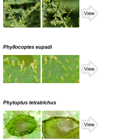
Phyllocoptes eupadi
Phytoptus tetratrichus